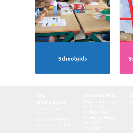
Schoolgids
S
Ons
Ons onderwijs
O
Pedagogisch klimaat
S
kindcentrum
Kwaliteitszorg
M
Missie en Visie
Leerlingenraad
O
Team
Hoogbegaafdheid &
Me
Schooldocumenten
POINT073
g
Kindcentrum Partou
Schoolbieb
ki