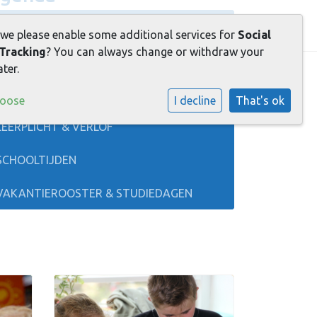
AGENDA
 we please enable some additional services for
Social
Tracking
? You can always change or withdraw your
CONTACT
ter.
AANMELDEN
hoose
I decline
That's ok
LEERPLICHT & VERLOF
SCHOOLTIJDEN
VAKANTIEROOSTER & STUDIEDAGEN