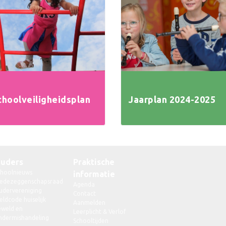
choolveiligheidsplan
Jaarplan 2024-2025
uders
Praktische
choolnieuws
informatie
edezeggenschapsraad
Agenda
udervereniging
Contact
ldcode huiselijk
Aanmelden
eweld en
Leerplicht & Verlof
ndermishandeling
Schooltijden