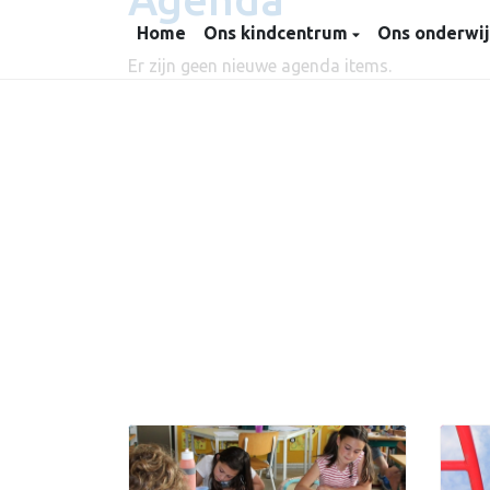
Home
Ons kindcentrum
Ons onderwi
Er zijn geen nieuwe agenda items.