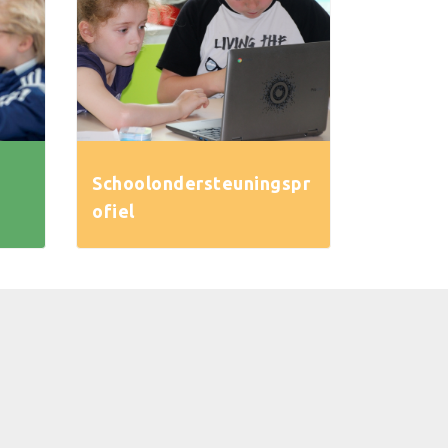
Schoolondersteuningspr
ofiel