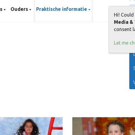
js
Ouders
Praktische informatie
Hi! Could
Media & 
consent la
Let me c