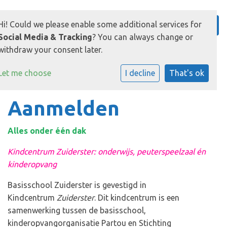
Hi! Could we please enable some additional services for
Social Media & Tracking
? You can always change or
withdraw your consent later.
Let me choose
I decline
That's ok
Aanmelden
Alles onder één dak
Kindcentrum Zuiderster: onderwijs, peuterspeelzaal én
kinderopvang
Basisschool Zuiderster is gevestigd in
Kindcentrum
Zuiderster
. Dit kindcentrum is een
samenwerking tussen de basisschool,
kinderopvangorganisatie Partou en Stichting