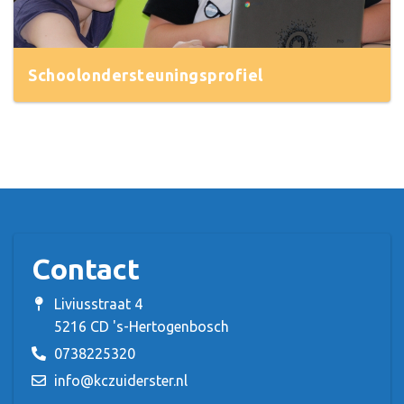
Schoolondersteuningsprofiel
Contact
Liviusstraat 4
5216 CD 's-Hertogenbosch
0738225320
info@kczuiderster.nl