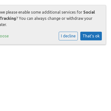
raktische informatie
 we please enable some additional services for
Social
Tracking
? You can always change or withdraw your
ter.
hoose
I decline
That's ok