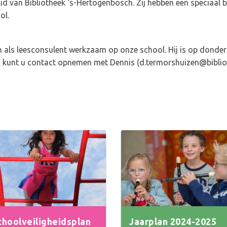
lid van Bibliotheek ‘s-Hertogenbosch. Zij hebben een speciaal 
ol.
en als leesconsulent werkzaam op onze school. Hij is op dond
n kunt u contact opnemen met Dennis (d.termorshuizen@biblio
choolveiligheidsplan
Jaarplan 2024-2025