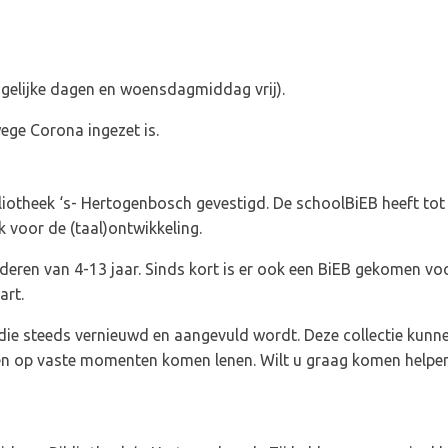
r gelijke dagen en woensdagmiddag vrij).
ege Corona ingezet is.
iotheek ‘s- Hertogenbosch gevestigd. De schoolBiEB heeft tot d
k voor de (taal)ontwikkeling.
nderen van 4-13 jaar. Sinds kort is er ook een BiEB gekomen v
art.
 die steeds vernieuwd en aangevuld wordt. Deze collectie kunn
ren op vaste momenten komen lenen. Wilt u graag komen helpen 