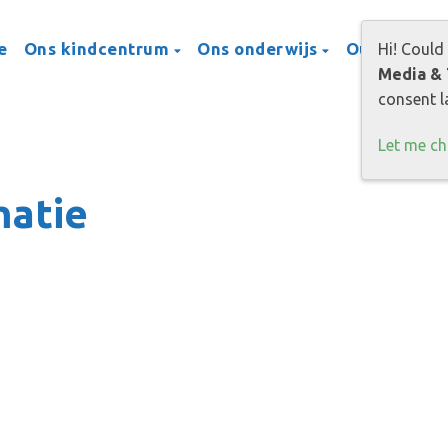
e
Ons kindcentrum
Ons onderwijs
Ouders
P
Hi! Could
Media & 
consent la
Let me c
matie