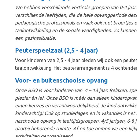
We hebben verschillende verticale groepen van 0-4 jaar
verschillende leeftijden, die de hele opvangperiode de
pedagogische professionals en vaak ook met broertjes en
taalontwikkeling en de sociale vaardigheden. Zo kunnen z
een gezinssituatie.
Peuterspeelzaal (2,5 - 4 jaar)
Voor kinderen van 2,5 - 4 jaar bieden wij ook een peut
taalontwikkeling. Het peuterarrangement is 4 ochtende
Voor- en buitenschoolse opvang
Onze BSO is voor kinderen van 4 – 13 jaar. Relaxen, sp
plezier én lef. Onze BSO is méér dan alleen kinderopvan
eigen keuzes en verantwoordelijkheid. Je kind ontwikkelt 
kinderachtig! Ook op studiedagen en in vakanties is het b
naschoolse opvang in leeftijdsgroepen. 4/5 jarigen, 6-
daarbij behorende ruimte. Af en toe nemen we een kijkj
activiteiten georganiseerd.